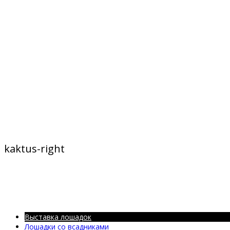
kaktus-right
Выставка лошадок
Лошадки со всадниками