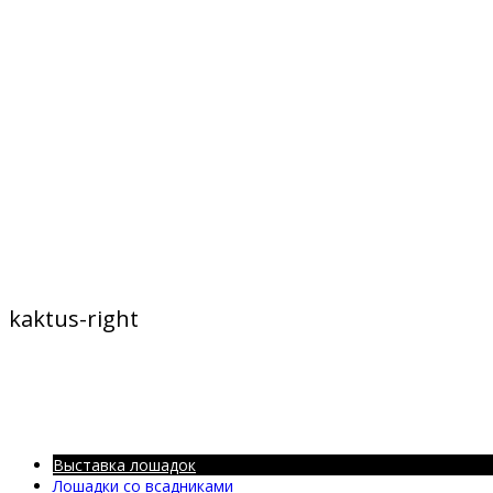
kaktus-right
Выставка лошадок
Лошадки со всадниками